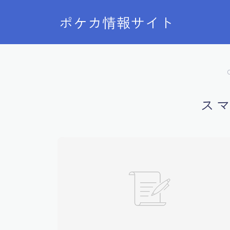
ポケカ情報サイト
ス