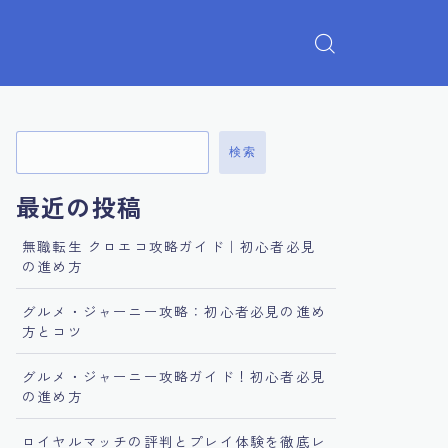
検索
最近の投稿
無職転生 クロエコ攻略ガイド｜初心者必見
の進め方
グルメ・ジャーニー攻略：初心者必見の進め
方とコツ
グルメ・ジャーニー攻略ガイド！初心者必見
の進め方
ロイヤルマッチの評判とプレイ体験を徹底レ