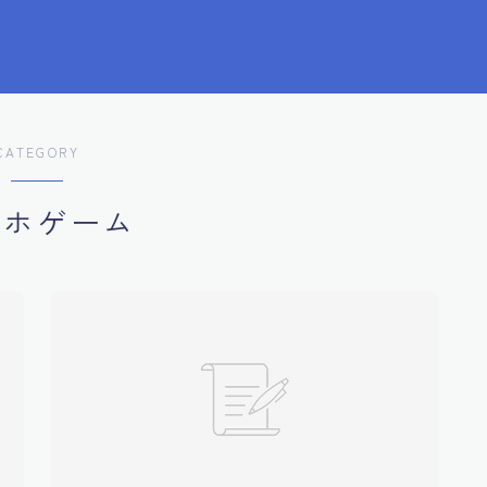
CATEGORY
マホゲーム