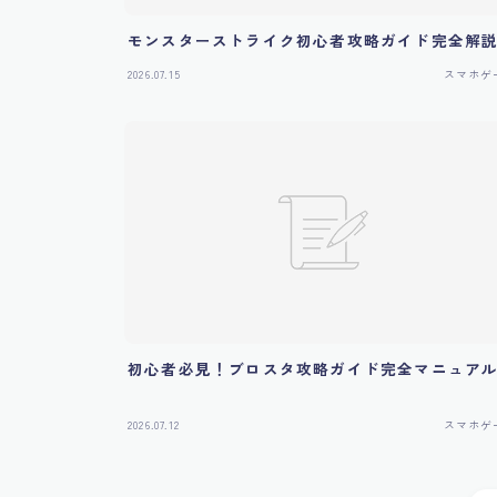
モンスターストライク初心者攻略ガイド完全解
2026.07.15
スマホゲ
初心者必見！ブロスタ攻略ガイド完全マニュア
2026.07.12
スマホゲ