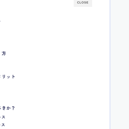
CLOSE
？
り方
メリット
べきか？
ース
ース