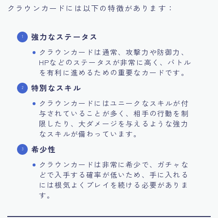
クラウンカードには以下の特徴があります：
強力なステータス
クラウンカードは通常、攻撃力や防御力、
HPなどのステータスが非常に高く、バトル
を有利に進めるための重要なカードです。
特別なスキル
クラウンカードにはユニークなスキルが付
与されていることが多く、相手の行動を制
限したり、大ダメージを与えるような強力
なスキルが備わっています。
希少性
クラウンカードは非常に希少で、ガチャな
どで入手する確率が低いため、手に入れる
には根気よくプレイを続ける必要がありま
す。