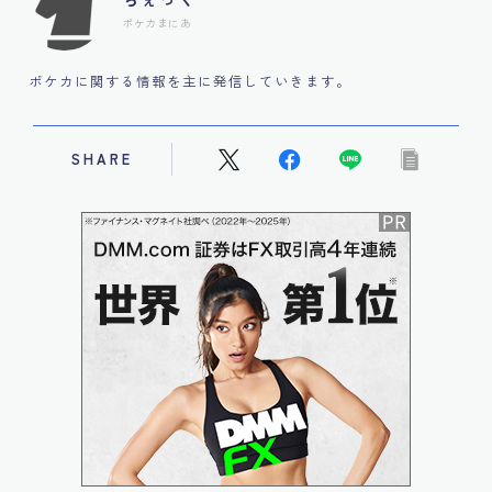
ポケカまにあ
ポケカに関する情報を主に発信していきます。
SHARE