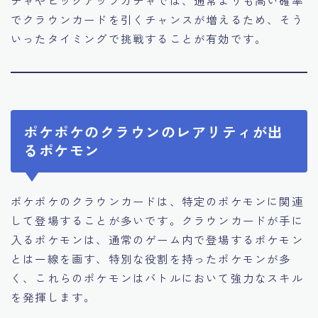
でクラウンカードを引くチャンスが増えるため、そう
いったタイミングで挑戦することが有効です。
ポケポケのクラウンのレアリティが出
るポケモン
ポケポケのクラウンカードは、特定のポケモンに関連
して登場することが多いです。クラウンカードが手に
入るポケモンは、通常のゲーム内で登場するポケモン
とは一線を画す、特別な役割を持ったポケモンが多
く、これらのポケモンはバトルにおいて強力なスキル
を発揮します。