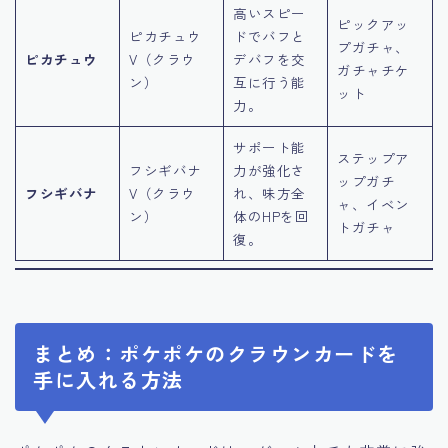
高いスピー
ピックアッ
ピカチュウ
ドでバフと
プガチャ、
ピカチュウ
V（クラウ
デバフを交
ガチャチケ
ン）
互に行う能
ット
力。
サポート能
ステップア
フシギバナ
力が強化さ
ップガチ
フシギバナ
V（クラウ
れ、味方全
ャ、イベン
ン）
体のHPを回
トガチャ
復。
まとめ：ポケポケのクラウンカードを
手に入れる方法