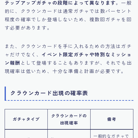
テップアップガチャの段階によって異なります
。一般
的に、クラウンカードは通常ガチャでは数パーセント
程度の確率でしか登場しないため、複数回ガチャを回
す必要があります。
また、クラウンカードを手に入れるための方法はガチ
ャだけでなく、
イベント限定ガチャや特別なミッショ
ン報酬
として登場することもありますが、それでも出
現確率は低いため、十分な準備と計画が必要です。
クラウンカード出現の確率表
クラウンカードの
ガチャタイプ
備考
出現確率
一般的なガチャで