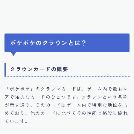
ポケポケのクラウンとは？
クラウンカードの概要
「ポケポケ」のクラウンカードは、ゲーム内で最もレ
アで強力なカードのひとつです。クラウンという名称
が示す通り、このカードはゲーム内で特別な地位を占
めており、他のカードに比べてその性能は格段に優れ
ています。