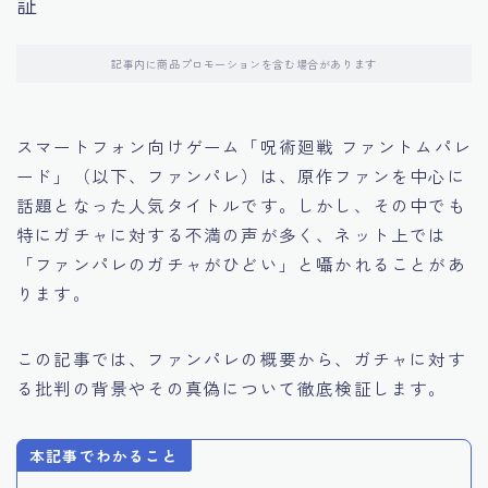
証
記事内に商品プロモーションを含む場合があります
スマートフォン向けゲーム「呪術廻戦 ファントムパレ
ード」（以下、ファンパレ）は、原作ファンを中心に
話題となった人気タイトルです。しかし、その中でも
特にガチャに対する不満の声が多く、ネット上では
「ファンパレのガチャがひどい」と囁かれることがあ
ります。
この記事では、ファンパレの概要から、ガチャに対す
る批判の背景やその真偽について徹底検証します。
本記事でわかること