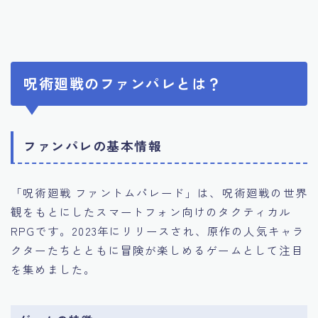
呪術廻戦のファンパレとは？
ファンパレの基本情報
「呪術廻戦 ファントムパレード」は、呪術廻戦の世界
観をもとにしたスマートフォン向けのタクティカル
RPGです。2023年にリリースされ、原作の人気キャラ
クターたちとともに冒険が楽しめるゲームとして注目
を集めました。