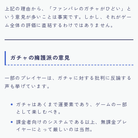
上記の理由から、「ファンパレのガチャがひどい」と
いう意見が多いことは事実です。しかし、それがゲー
ム全体の評価に直結するわけではありません。
ガチャの擁護派の意見
一部のプレイヤーは、ガチャに対する批判に反論する
声も挙げています。
ガチャはあくまで運要素であり、ゲームの一部
として楽しむべき。
課金者向けのシステムである以上、無課金プレ
イヤーにとって厳しいのは当然。