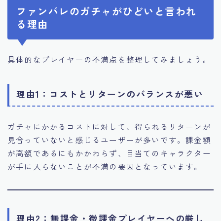
ファンパレのガチャがひどいと言われ
る理由
具体的なプレイヤーの不満点を整理してみましょう。
理由1：コストとリターンのバランスが悪い
ガチャにかかるコストに対して、得られるリターンが
見合っていないと感じるユーザーが多いです。課金額
が高額であるにもかかわらず、目当てのキャラクター
が手に入らないことが不満の要因となっています。
理由2：無課金・微課金プレイヤーへの厳し