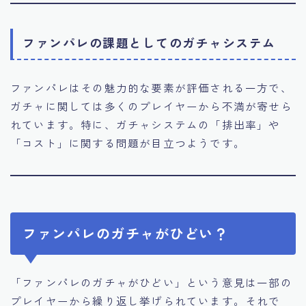
ファンパレの課題としてのガチャシステム
ファンパレはその魅力的な要素が評価される一方で、
ガチャに関しては多くのプレイヤーから不満が寄せら
れています。特に、ガチャシステムの「排出率」や
「コスト」に関する問題が目立つようです。
ファンパレのガチャがひどい？
「ファンパレのガチャがひどい」という意見は一部の
プレイヤーから繰り返し挙げられています。それで