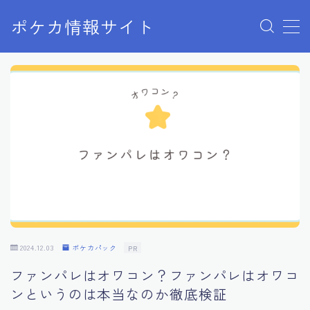
ポケカ情報サイト
MENU
Home
お問い合わせ
プライバシーポリシー
利用規約
有料記事の決済完了ページ
2024.12.03
ポケカパック
PR
ファンパレはオワコン？ファンパレはオワコ
ンというのは本当なのか徹底検証