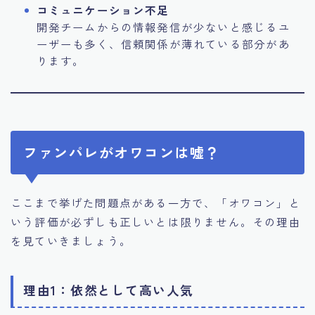
コミュニケーション不足
開発チームからの情報発信が少ないと感じるユ
ーザーも多く、信頼関係が薄れている部分があ
ります。
ファンパレがオワコンは嘘？
ここまで挙げた問題点がある一方で、「オワコン」と
いう評価が必ずしも正しいとは限りません。その理由
を見ていきましょう。
理由1：依然として高い人気