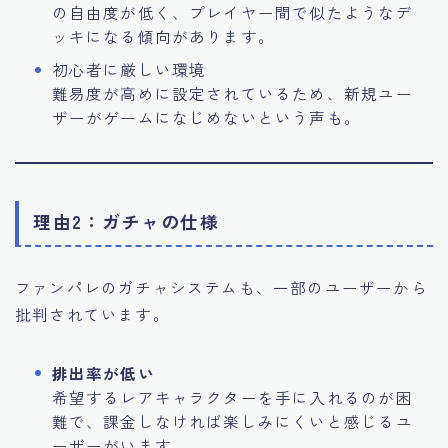
の自由度が低く、プレイヤー間で似たようなデ
ッキになる傾向があります。
初心者に厳しい環境
難易度が高めに設定されているため、新規ユー
ザーがゲームになじめないという声も。
理由2：ガチャの仕様
ファンパレのガチャシステムも、一部のユーザーから
批判されています。
排出率が低い
希望するレアキャラクターを手に入れるのが困
難で、課金しなければ楽しみにくいと感じるユ
ーザーがいます。