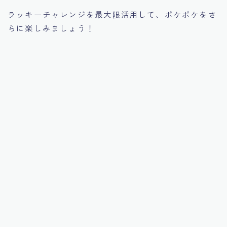
ラッキーチャレンジを最大限活用して、ポケポケをさ
らに楽しみましょう！