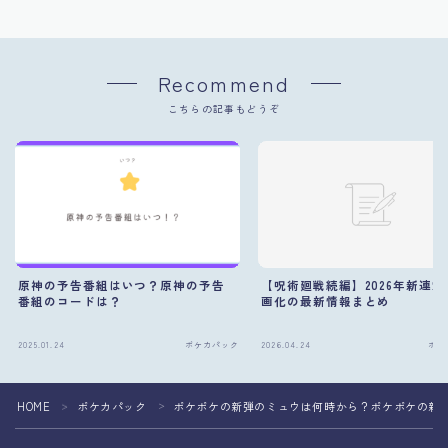
Recommend
こちらの記事もどうぞ
原神の予告番組はいつ？原神の予告
【呪術廻戦続編】2026年新連載
番組のコードは？
画化の最新情報まとめ
2025.01.24
ポケカパック
2026.04.24
ポケ
HOME
ポケカパック
ポケポケの新弾のミュウは何時から？ポケポケの新
＞
＞