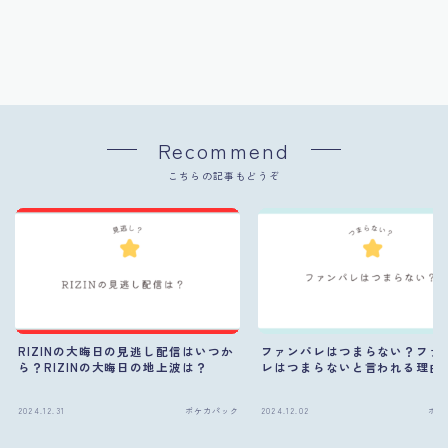
Recommend
こちらの記事もどうぞ
RIZINの大晦日の見逃し配信はいつか
ファンパレはつまらない？ファ
ら？RIZINの大晦日の地上波は？
レはつまらないと言われる理由
2024.12.31
ポケカパック
2024.12.02
ポケ