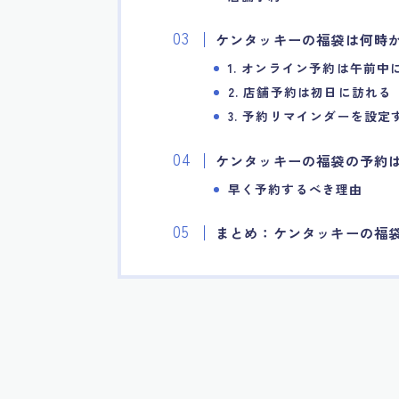
ケンタッキーの福袋は何時
1. オンライン予約は午前
2. 店舗予約は初日に訪れる
3. 予約リマインダーを設定
ケンタッキーの福袋の予約
早く予約するべき理由
まとめ：ケンタッキーの福