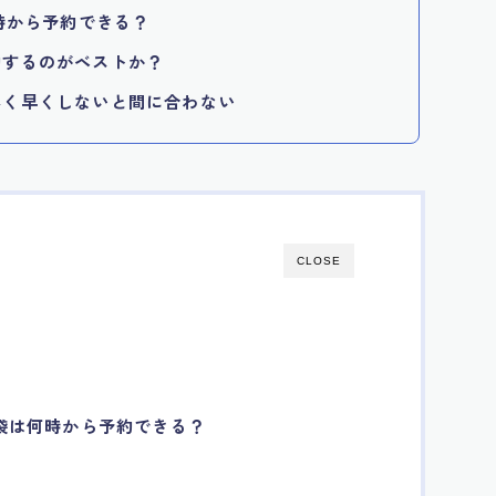
時から予約できる？
約するのがベストか？
べく早くしないと間に合わない
CLOSE
福袋は何時から予約できる？