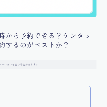
時から予約できる？ケンタッ
約するのがベストか？
モーションを含む場合があります