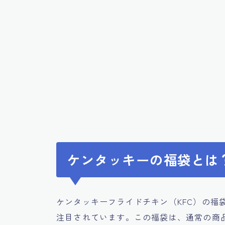
ケンタッキーの福袋とは
ケンタッキーフライドチキン（KFC）の福
注目されています。この福袋は、通常の商