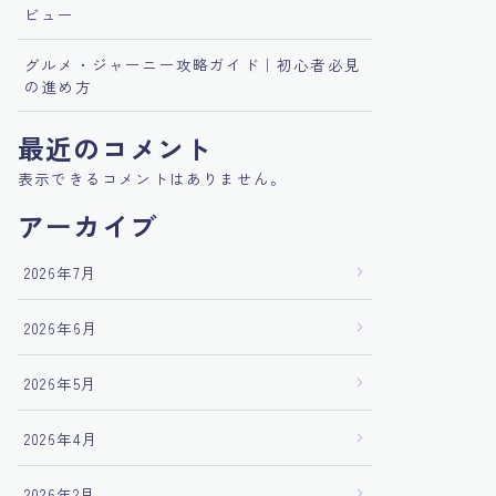
ビュー
グルメ・ジャーニー攻略ガイド｜初心者必見
の進め方
最近のコメント
表示できるコメントはありません。
アーカイブ
2026年7月
2026年6月
2026年5月
2026年4月
2026年2月