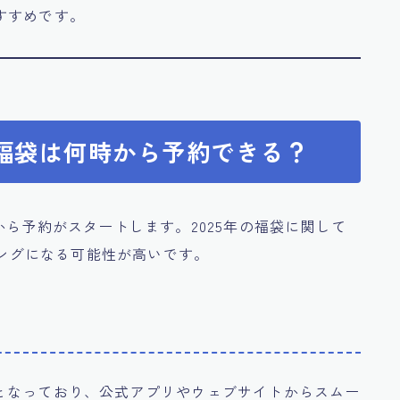
すすめです。
の福袋は何時から予約できる？
から予約がスタートします。2025年の福袋に関して
ングになる可能性が高いです。
となっており、公式アプリやウェブサイトからスムー