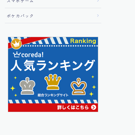
スマホゲーム
ポケカパック