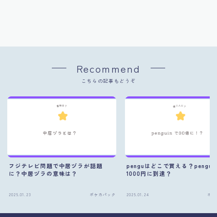
Recommend
こちらの記事もどうぞ
フジテレビ問題で中居ヅラが話題
penguはどこで買える？pengu
に？中居ヅラの意味は？
1000円に到達？
2025.01.23
ポケカパック
2025.01.24
ポケ