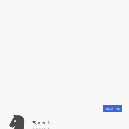
ABOUT ME
ちぇっく
ポケカまにあ