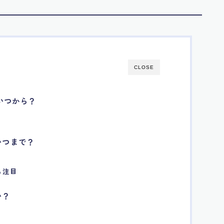
CLOSE
いつから？
いつまで？
も注目
い？