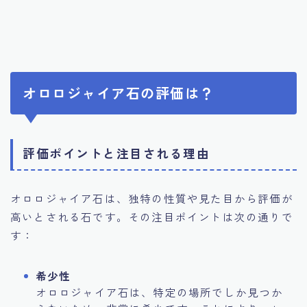
オロロジャイア石の評価は？
評価ポイントと注目される理由
オロロジャイア石は、独特の性質や見た目から評価が
高いとされる石です。その注目ポイントは次の通りで
す：
希少性
オロロジャイア石は、特定の場所でしか見つか