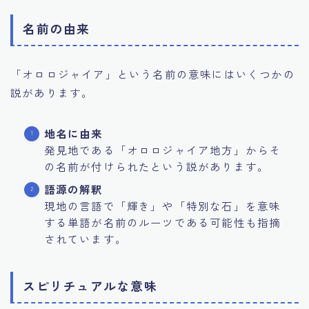
名前の由来
「オロロジャイア」という名前の意味にはいくつかの
説があります。
地名に由来
発見地である「オロロジャイア地方」からそ
の名前が付けられたという説があります。
語源の解釈
現地の言語で「輝き」や「特別な石」を意味
する単語が名前のルーツである可能性も指摘
されています。
スピリチュアルな意味