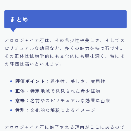
まとめ
オロロジャイア石は、その希少性や美しさ、そしてス
ピリチュアルな効果など、多くの魅力を持つ石です。
その正体は鉱物学的にも文化的にも興味深く、特にそ
の評価は高いといえます。
評価ポイント
：希少性、美しさ、実用性
正体
：特定地域で発見された希少鉱物
意味
：名前やスピリチュアルな効果に由来
性別
：文化的な解釈によるイメージ
オロロジャイア石に魅了される理由がここにあるので