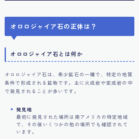
オロロジャイア石の正体は？
オロロジャイア石とは何か
オロロジャイア石は、希少鉱石の一種で、特定の地質
条件で形成される鉱物です。主に火成岩や変成岩の中
で発見されることが多いです。
発見地
最初に発見された場所は南アメリカの特定地域
で、その後いくつかの他の場所でも確認されて
います。