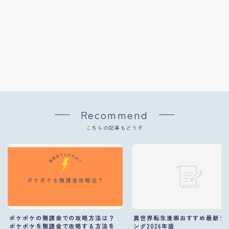
Recommend
こちらの記事もどうぞ
ポケポケの無課金での攻略方法は？
異世界転生漫画おすすめ最新ラ
ポケポケを無課金で攻略する方法を
ング2026年版