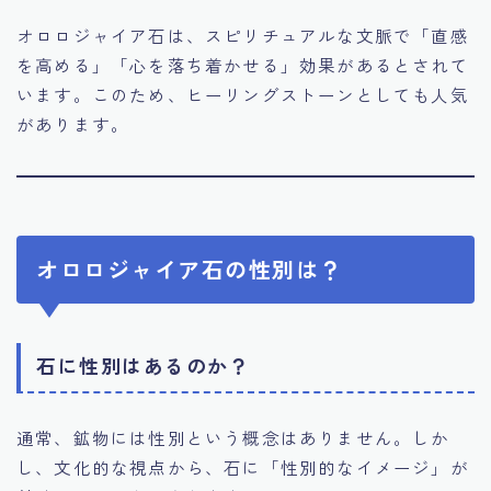
オロロジャイア石は、スピリチュアルな文脈で「直感
を高める」「心を落ち着かせる」効果があるとされて
います。このため、ヒーリングストーンとしても人気
があります。
オロロジャイア石の性別は？
石に性別はあるのか？
通常、鉱物には性別という概念はありません。しか
し、文化的な視点から、石に「性別的なイメージ」が