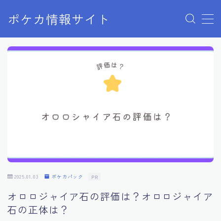
ポケカ情報サイト
MENU
Home
お問い合わせ
プライバシーポリシー
利用規約
有料記事の決済完了ページ
2025.01.03
ポケカパック
PR
オロロジャイア石の評価は？オロロジャイア
石の正体は？