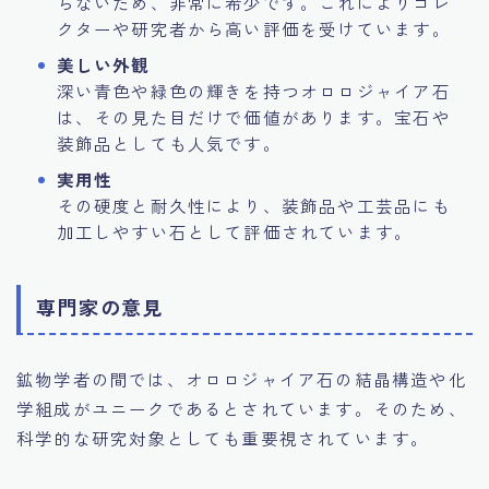
らないため、非常に希少です。これによりコレ
クターや研究者から高い評価を受けています。
美しい外観
深い青色や緑色の輝きを持つオロロジャイア石
は、その見た目だけで価値があります。宝石や
装飾品としても人気です。
実用性
その硬度と耐久性により、装飾品や工芸品にも
加工しやすい石として評価されています。
専門家の意見
鉱物学者の間では、オロロジャイア石の結晶構造や化
学組成がユニークであるとされています。そのため、
科学的な研究対象としても重要視されています。