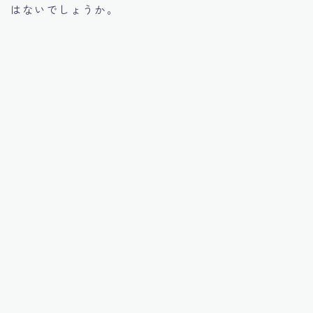
はないでしょうか。