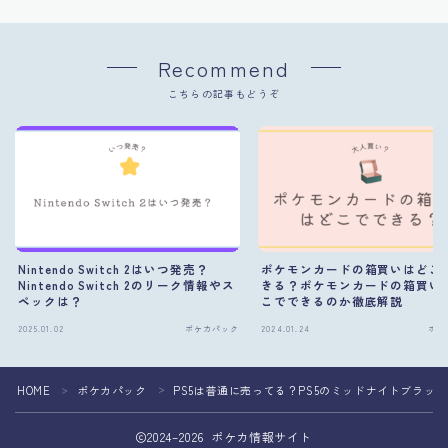
Recommend
こちらの記事もどうぞ
Nintendo Switch 2はいつ発売？
ポケモンカードの箱買いはどこ
Nintendo Switch 2のリーク情報やス
きる？ポケモンカードの箱買い
ペックは？
こでできるのか徹底解説
2025.01.02
ポケカパック
2024.01.24
ポケ
HOME
ポケカパック
PS5は普通に売ってる？PS5のミッドナイトブラッ
＞
＞
2024–2026 ポケカ情報サイト