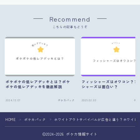
Recommend
こちらの記事もどうぞ
ポケポケの低レアデッキとは？ポケ
フィッシャーズはオワコン？フ
ポケの低レアデッキを徹底解説
シャーズは面白い？
2024.12.07
ポケカパック
2025.02.03
ポケ
HOME
ポケカパック
ホワイトアウトサバイバルが広告と違う？ホワイトア
＞
＞
2024–2026 ポケカ情報サイト