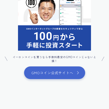
イーロンコインを買うなら手数料最安のGMOコインじゃないと
損！
GMOコイン公式サイトへ