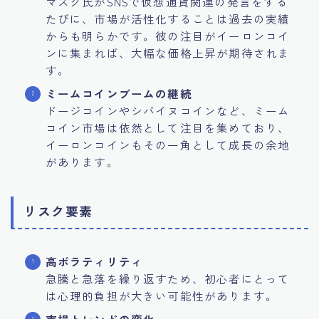
マスク氏がSNSで仮想通貨関連の発言をする
たびに、市場が活性化することは過去の実績
からも明らかです。彼の注目がイーロンコイ
ンに集まれば、大幅な価格上昇が期待されま
す。
ミームコインブームの継続
ドージコインやシバイヌコインなど、ミーム
コイン市場は依然として注目を集めており、
イーロンコインもその一角として成長の余地
があります。
リスク要素
高ボラティリティ
急騰と急落を繰り返すため、初心者にとって
は心理的負担が大きい可能性があります。
市場トレンドの変化