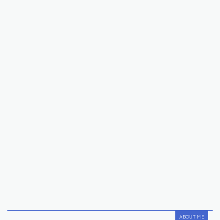
ABOUT ME