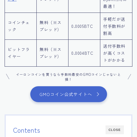
最適！
手軽だが送
コインチェ
無料（※ス
0.0005BTC
付手数料が
ック
プレッド）
割高
送付手数料
ビットフラ
無料（※ス
0.0004BTC
が高くコス
イヤー
プレッド）
トがかかる
イーロンコインを買うなら手数料最安のGMOコインじゃないと
損！
GMOコイン公式サイトへ
Contents
CLOSE