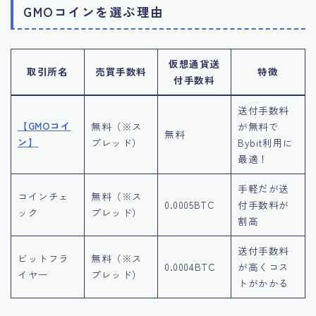
GMOコインを選ぶ理由
仮想通貨送
取引所名
売買手数料
特徴
付手数料
送付手数料
【GMOコイ
無料（※ス
が無料で
無料
ン】
プレッド）
Bybit利用に
最適！
手軽だが送
コインチェ
無料（※ス
0.0005BTC
付手数料が
ック
プレッド）
割高
送付手数料
ビットフラ
無料（※ス
0.0004BTC
が高くコス
イヤー
プレッド）
トがかかる