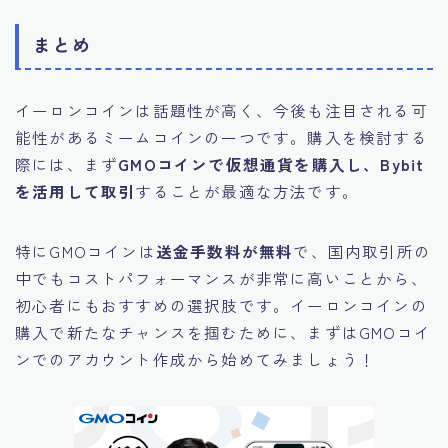
まとめ
イーロンコインは話題性が高く、今後も注目される可
能性があるミームコインの一つです。購入を検討する
際には、まず
GMOコインで仮想通貨を購入し、Bybit
を活用して取引
することが最適な方法です。
特にGMOコインは
送金手数料が無料
で、国内取引所の
中でもコストパフォーマンスが非常に高いことから、
初心者にもおすすめの選択肢です。イーロンコインの
購入で新たなチャンスを掴むために、まずはGMOコイ
ンでのアカウント作成から始めてみましょう！