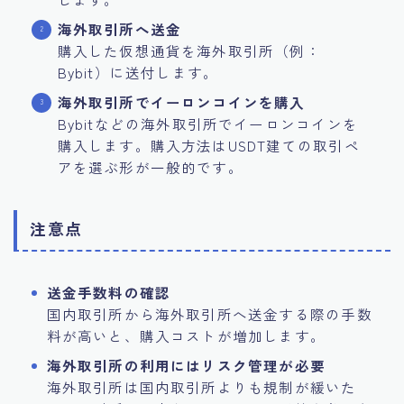
海外取引所へ送金
購入した仮想通貨を海外取引所（例：
Bybit）に送付します。
海外取引所でイーロンコインを購入
Bybitなどの海外取引所でイーロンコインを
購入します。購入方法はUSDT建ての取引ペ
アを選ぶ形が一般的です。
注意点
送金手数料の確認
国内取引所から海外取引所へ送金する際の手数
料が高いと、購入コストが増加します。
海外取引所の利用にはリスク管理が必要
海外取引所は国内取引所よりも規制が緩いた