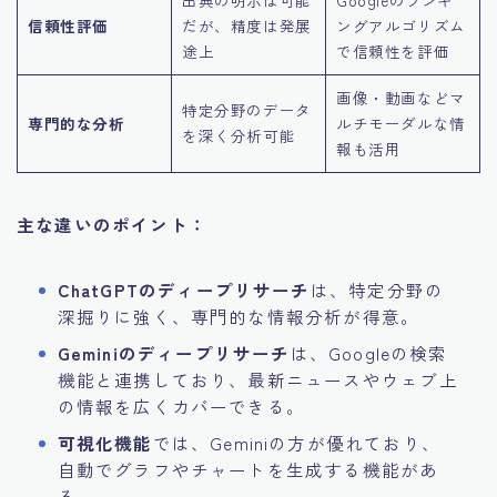
出典の明示は可能
Googleのランキ
信頼性評価
だが、精度は発展
ングアルゴリズム
途上
で信頼性を評価
画像・動画などマ
特定分野のデータ
専門的な分析
ルチモーダルな情
を深く分析可能
報も活用
主な違いのポイント：
ChatGPTのディープリサーチ
は、特定分野の
深掘りに強く、専門的な情報分析が得意。
Geminiのディープリサーチ
は、Googleの検索
機能と連携しており、最新ニュースやウェブ上
の情報を広くカバーできる。
可視化機能
では、Geminiの方が優れており、
自動でグラフやチャートを生成する機能があ
る。