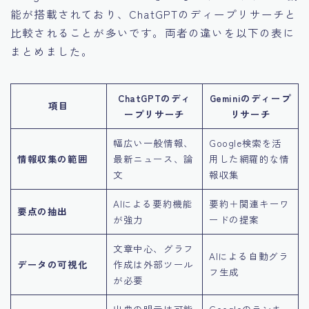
能が搭載されており、ChatGPTのディープリサーチと
比較されることが多いです。両者の違いを以下の表に
まとめました。
ChatGPTのディ
Geminiのディープ
項目
ープリサーチ
リサーチ
幅広い一般情報、
Google検索を活
情報収集の範囲
最新ニュース、論
用した網羅的な情
文
報収集
AIによる要約機能
要約＋関連キーワ
要点の抽出
が強力
ードの提案
文章中心、グラフ
AIによる自動グラ
データの可視化
作成は外部ツール
フ生成
が必要