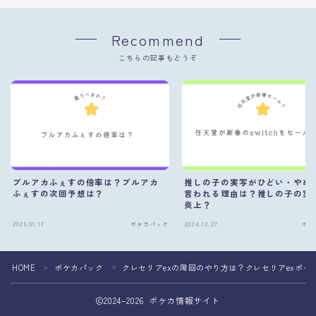
Recommend
こちらの記事もどうぞ
ブルアカふぇすの倍率は？ブルアカ
推しの子の実写がひどい・やめ
ふぇすの次回予想は？
言われる理由は？推しの子の実
炎上？
2025.01.17
ポケカパック
2024.12.27
ポケ
HOME
ポケカパック
クレセリアexの周回のやり方は？クレセリアexポケ
＞
＞
2024–2026 ポケカ情報サイト