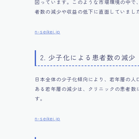
図っています。このような市場環境の中で
者数の減少や収益の低下に直面していまし
n-seikei.jp
2. 少子化による患者数の減少
日本全体の少子化傾向により、若年層の人
ある若年層の減少は、クリニックの患者数
す。
n-seikei.jp