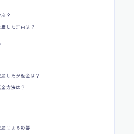
破産？
破産した理由は？
少
破産したが返金は？
返金方法は？
破産による影響