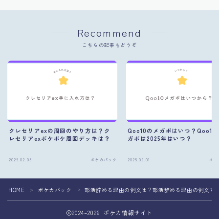
Recommend
こちらの記事もどうぞ
クレセリアexの周回のやり方は？ク
Qoo10のメガポはいつ？Qoo10
レセリアexポケポケ周回デッキは？
ガポは2025年はいつ？
2025.02.03
ポケカパック
2025.02.01
ポケ
HOME
ポケカパック
部活辞める理由の例文は？部活辞める理由の例文で
＞
＞
2024–2026 ポケカ情報サイト