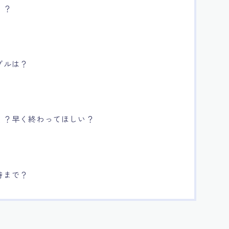
く？
ブルは？
く？早く終わってほしい？
時まで？