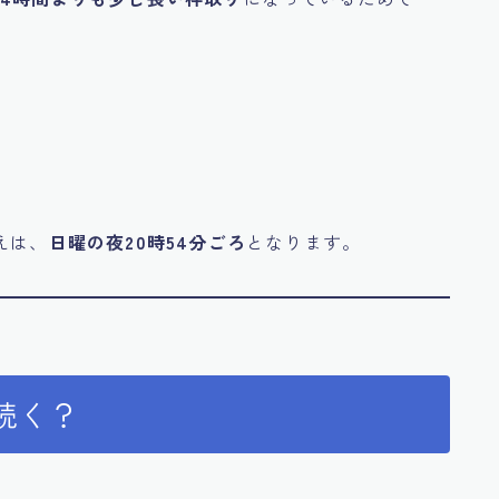
えは、
日曜の夜20時54分ごろ
となります。
続く？