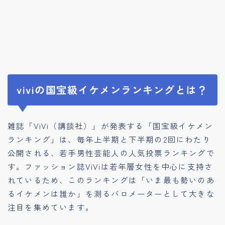
viviの国宝級イケメンランキングとは？
雑誌「ViVi（講談社）」が発表する「国宝級イケメン
ランキング」は、毎年上半期と下半期の2回にわたり
公開される、若手男性芸能人の人気投票ランキングで
す。ファッション誌ViViは若年層女性を中心に支持さ
れているため、このランキングは「いま最も勢いのあ
るイケメンは誰か」を測るバロメーターとして大きな
注目を集めています。