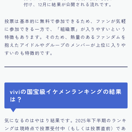
付け、12月に結果が公開される流れです。
投票は基本的に無料で参加できるため、ファンが気軽
に参加できる一方で、「組織票」が入りやすいという
特徴もあります。そのため、熱量のあるファンダムを
抱えたアイドルやグループのメンバーが上位に入りや
すいのも特徴的です。
viviの国宝級イケメンランキングの結果
は？
気になるのはやはり結果です。2025年下半期のランキ
ングは現時点で投票受付中（もしくは投票直前）であ