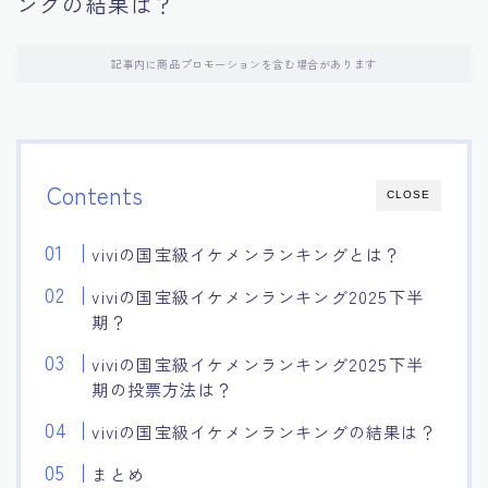
ングの結果は？
記事内に商品プロモーションを含む場合があります
Contents
CLOSE
viviの国宝級イケメンランキングとは？
viviの国宝級イケメンランキング2025下半
期？
viviの国宝級イケメンランキング2025下半
期の投票方法は？
viviの国宝級イケメンランキングの結果は？
まとめ