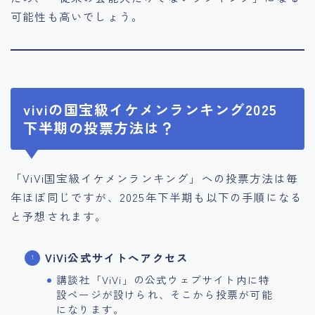
可能性も高いでしょう。
viviの国宝級イケメンランキング2025
下半期の投票方法は？
「ViVi国宝級イケメンランキング」への投票方法は毎
年ほぼ同じですが、2025年下半期も以下の手順になる
と予想されます。
ViVi公式サイトへアクセス
講談社「ViVi」の公式ウェブサイト内に特
設ページが設けられ、そこから投票が可能
になります。