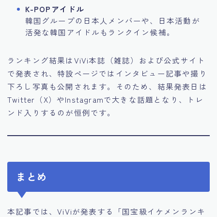
K-POPアイドル
韓国グループの日本人メンバーや、日本活動が
活発な韓国アイドルもランクイン候補。
ランキング結果はViVi本誌（雑誌）および公式サイト
で発表され、特設ページではインタビュー記事や撮り
下ろし写真も公開されます。そのため、結果発表日は
Twitter（X）やInstagramで大きな話題となり、トレ
ンド入りするのが恒例です。
まとめ
本記事では、ViViが発表する「国宝級イケメンランキ