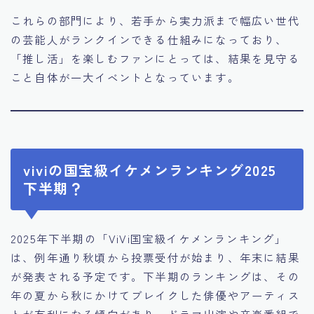
これらの部門により、若手から実力派まで幅広い世代
の芸能人がランクインできる仕組みになっており、
「推し活」を楽しむファンにとっては、結果を見守る
こと自体が一大イベントとなっています。
viviの国宝級イケメンランキング2025
下半期？
2025年下半期の「ViVi国宝級イケメンランキング」
は、例年通り秋頃から投票受付が始まり、年末に結果
が発表される予定です。下半期のランキングは、その
年の夏から秋にかけてブレイクした俳優やアーティス
トが有利になる傾向があり、ドラマ出演や音楽番組で