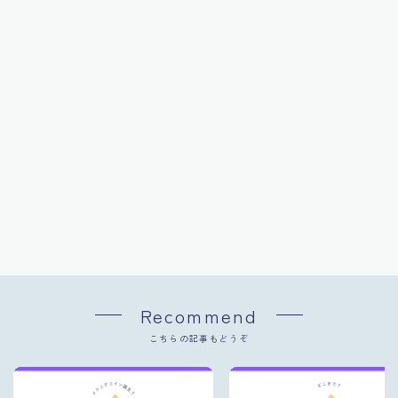
Recommend
こちらの記事もどうぞ