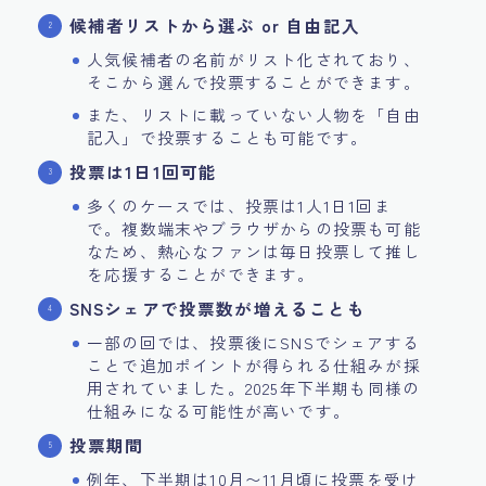
候補者リストから選ぶ or 自由記入
人気候補者の名前がリスト化されており、
そこから選んで投票することができます。
また、リストに載っていない人物を「自由
記入」で投票することも可能です。
投票は1日1回可能
多くのケースでは、投票は1人1日1回ま
で。複数端末やブラウザからの投票も可能
なため、熱心なファンは毎日投票して推し
を応援することができます。
SNSシェアで投票数が増えることも
一部の回では、投票後にSNSでシェアする
ことで追加ポイントが得られる仕組みが採
用されていました。2025年下半期も同様の
仕組みになる可能性が高いです。
投票期間
例年、下半期は10月〜11月頃に投票を受け