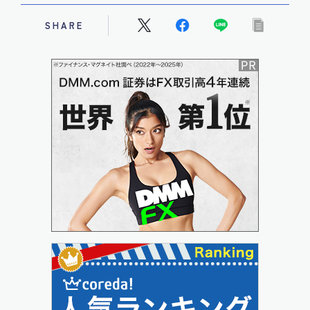
SHARE