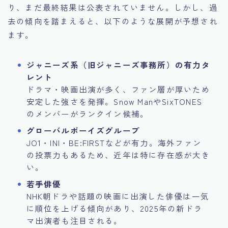
り、まだ最終結果は公表されていません。しかし、過
去の傾向を踏まえると、以下のような展開が予想され
ます。
ジャニーズ系（旧ジャニーズ事務所）の有力タ
レント
ドラマ・映画出演が多く、ファン層が厚いため
安定した強さを発揮。Snow ManやSixTONES
のメンバーがランクイン候補。
グローバルボーイズグループ
JO1・INI・BE:FIRSTなどが有力。海外ファン
の投票力もあるため、近年は特に存在感が大き
い。
若手俳優
NHK朝ドラや話題の映画に出演した俳優は一気
に順位を上げる傾向があり、2025年の新ドラ
マ出演者も注目される。