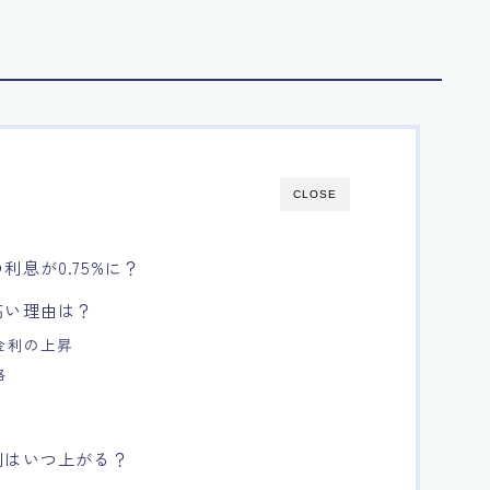
CLOSE
息が0.75%に？
高い理由は？
金利の上昇
略
利はいつ上がる？