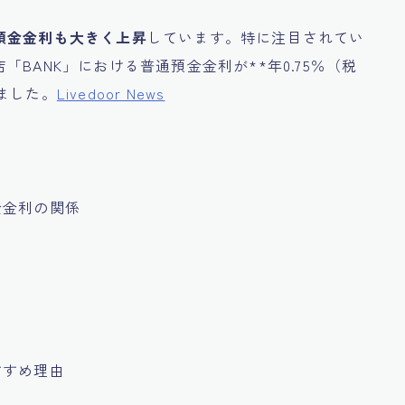
預金金利も大きく上昇
しています。特に注目されてい
「BANK」における普通預金金利が**年0.75％（税
ました。
Livedoor News
金金利の関係
すすめ理由