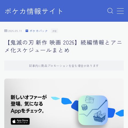
ポケカ情報サイト
MENU
Home
2026.05.11
ポケカパック
PR
お問い合わせ
【鬼滅の刃 新作 映画 2026】続編情報とアニ
プライバシーポリシー
メ化スケジュールまとめ
利用規約
有料記事の決済完了ページ
記事内に商品プロモーションを含む場合があります