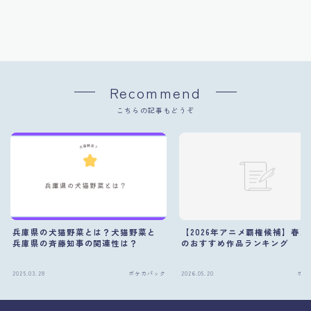
Recommend
こちらの記事もどうぞ
兵庫県の犬猫野菜とは？犬猫野菜と
【2026年アニメ覇権候補】春夏
兵庫県の斉藤知事の関連性は？
のおすすめ作品ランキング
2025.03.28
ポケカパック
2026.05.20
ポケ