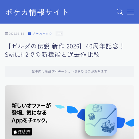
ポケカ情報サイト
MENU
Home
2026.05.15
ポケカパック
PR
お問い合わせ
【ゼルダの伝説 新作 2026】40周年記念！
プライバシーポリシー
Switch 2での新機能と過去作比較
利用規約
有料記事の決済完了ページ
記事内に商品プロモーションを含む場合があります