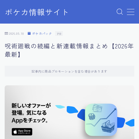
ポケカ情報サイト
MENU
Home
2026.05.18
ポケカパック
PR
お問い合わせ
呪術廻戦の続編と新連載情報まとめ【2026年
プライバシーポリシー
最新】
利用規約
有料記事の決済完了ページ
記事内に商品プロモーションを含む場合があります