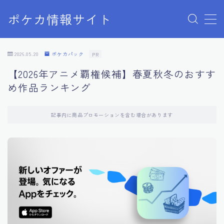
ポケカ情報サイト
MENU
Home
2026.05.20
ポケカパック
PR
お問い合わせ
【2026年アニメ覇権候補】春夏秋冬のおすす
プライバシーポリシー
め作品ランキング
利用規約
有料記事の決済完了ページ
記事内に商品プロモーションを含む場合があります