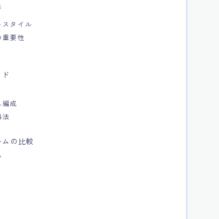
析
トスタイル
の重要性
イド
ム編成
略法
ームの比較
い