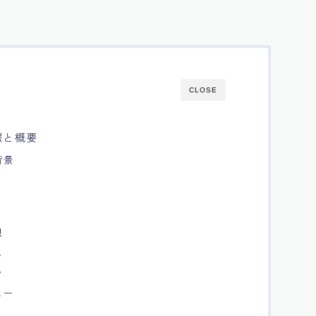
CLOSE
報と概要
背景
想
ト
ク
ュー