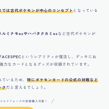
スでは古代ポケモンが中心のコンセプト
となっている
ネルミナモexやハバタクカミex
など古代ポケモンが
び
ACESPEC
というレアリティが復活し、デッキにお
分強力なカードとなるグッズが収録されています。
れているため、
特にポケモンカードの公式の対戦など
ック
だと言えるでしょう。
もワイルドフォースの定価購入可能！