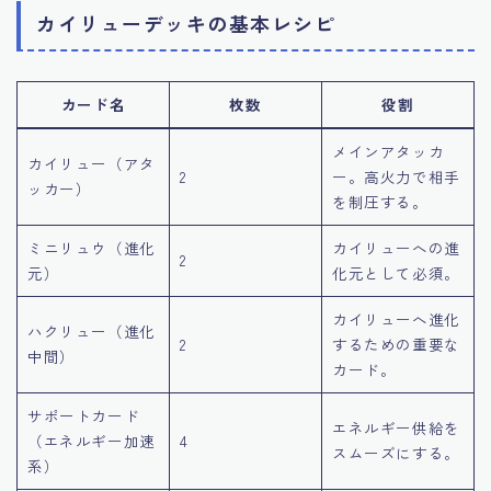
カイリューデッキの基本レシピ
カード名
枚数
役割
メインアタッカ
カイリュー（アタ
2
ー。高火力で相手
ッカー）
を制圧する。
ミニリュウ（進化
カイリューへの進
2
元）
化元として必須。
カイリューへ進化
ハクリュー（進化
2
するための重要な
中間）
カード。
サポートカード
エネルギー供給を
（エネルギー加速
4
スムーズにする。
系）