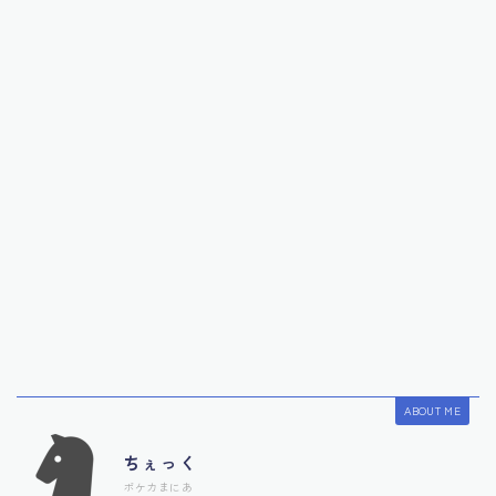
ABOUT ME
ちぇっく
ポケカまにあ