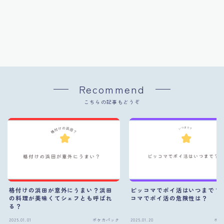
Recommend
こちらの記事もどうぞ
格付けの浜田が意外にうまい？浜田
ピッコマでポイ活はいつまで？
の料理が美味くてシェフとも呼ばれ
コマでポイ活の危険性は？
る？
2025.01.01
ポケカパック
2025.01.20
ポケ