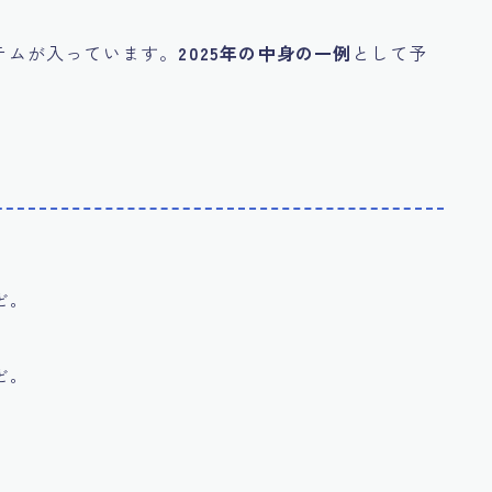
イテムが入っています。
2025年の中身の一例
として予
ど。
ど。