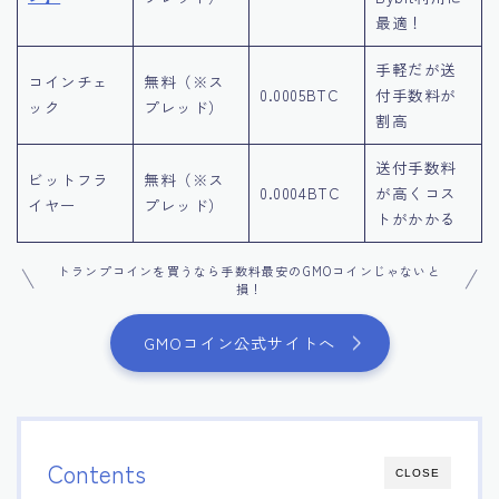
最適！
手軽だが送
コインチェ
無料（※ス
0.0005BTC
付手数料が
ック
プレッド）
割高
送付手数料
ビットフラ
無料（※ス
0.0004BTC
が高くコス
イヤー
プレッド）
トがかかる
トランプコインを買うなら手数料最安のGMOコインじゃないと
損！
GMOコイン公式サイトへ
Contents
CLOSE