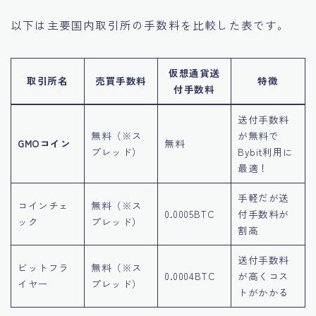
以下は主要国内取引所の手数料を比較した表です。
仮想通貨送
取引所名
売買手数料
特徴
付手数料
送付手数料
無料（※ス
が無料で
GMOコイン
無料
プレッド）
Bybit利用に
最適！
手軽だが送
コインチェ
無料（※ス
0.0005BTC
付手数料が
ック
プレッド）
割高
送付手数料
ビットフラ
無料（※ス
0.0004BTC
が高くコス
イヤー
プレッド）
トがかかる