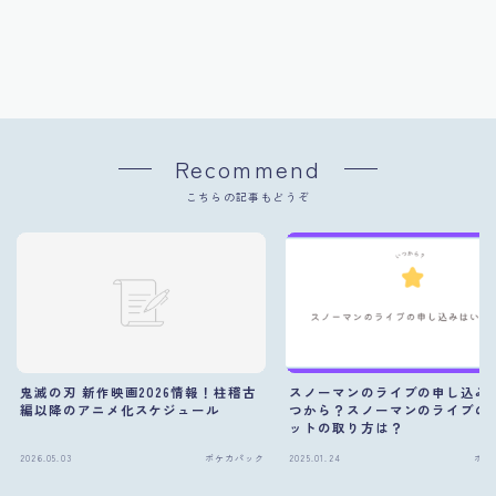
Recommend
こちらの記事もどうぞ
鬼滅の刃 新作映画2026情報！柱稽古
スノーマンのライブの申し込み
編以降のアニメ化スケジュール
つから？スノーマンのライブの
ットの取り方は？
2026.05.03
ポケカパック
2025.01.24
ポケ