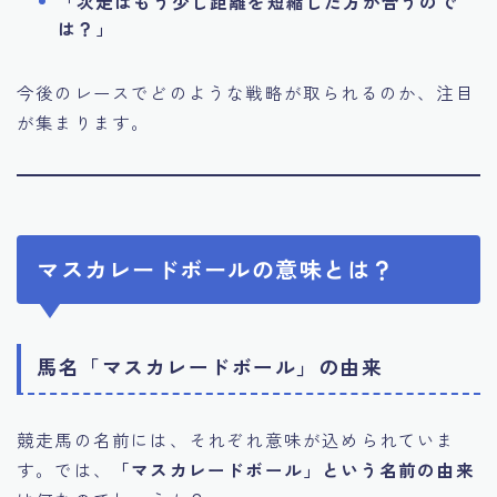
「次走はもう少し距離を短縮した方が合うので
は？」
今後のレースでどのような戦略が取られるのか、注目
が集まります。
マスカレードボールの意味とは？
馬名「マスカレードボール」の由来
競走馬の名前には、それぞれ意味が込められていま
す。では、
「マスカレードボール」という名前の由来