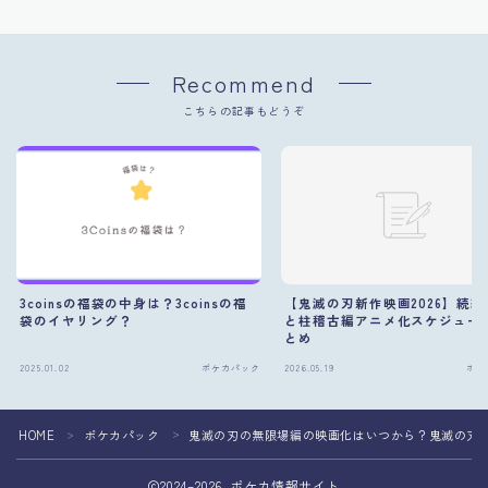
Recommend
こちらの記事もどうぞ
3coinsの福袋の中身は？3coinsの福
【鬼滅の刃新作映画2026】続編
袋のイヤリング？
と柱稽古編アニメ化スケジュー
とめ
2025.01.02
ポケカパック
2026.05.19
ポケ
HOME
ポケカパック
鬼滅の刃の無限場編の映画化はいつから？鬼滅の刃
＞
＞
2024–2026 ポケカ情報サイト