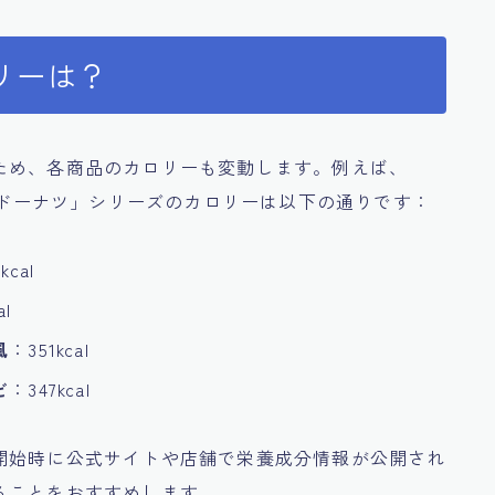
リーは？
ため、各商品のカロリーも変動します。例えば、
っとドーナツ」シリーズのカロリーは以下の通りです：
kcal
al
風
：351kcal
ど
：347kcal
開始時に公式サイトや店舗で栄養成分情報が公開され
ることをおすすめします。