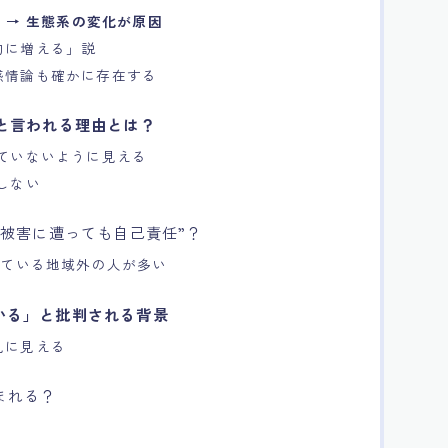
 → 生態系の変化が原因
的に増える」説
感情論も確かに存在する
”と言われる理由とは？
ていないように見える
しない
族が被害に遭っても自己責任”？
している地域外の人が多い
ている」と批判される背景
見に見える
生まれる？