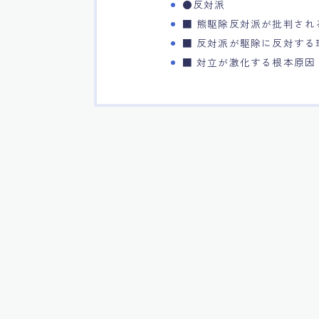
●反対派
■ 熊駆除反対派が批判され
■ 反対派が駆除に反対する
■ 対立が激化する根本原因