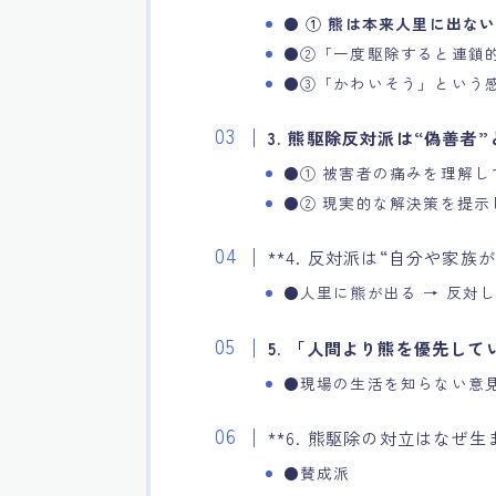
●
① 熊は本来人里に出ない
●②「一度駆除すると連鎖
●③「かわいそう」という
3. 熊駆除反対派は“偽善者
●① 被害者の痛みを理解し
●② 現実的な解決策を提示
**4. 反対派は“自分や家
●人里に熊が出る → 反対
5. 「人間より熊を優先し
●現場の生活を知らない意
**6. 熊駆除の対立はなぜ
●賛成派