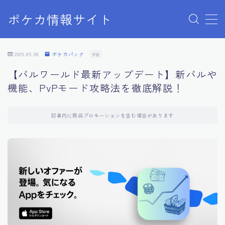
ポケカ情報サイト
MENU
Home
2026.05.08
ポケカパック
PR
お問い合わせ
【パルワールド最新アップデート】新パルや
プライバシーポリシー
機能、PvPモード攻略法を徹底解説！
利用規約
有料記事の決済完了ページ
記事内に商品プロモーションを含む場合があります