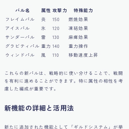
パル名
属性
攻撃力
特殊能力
フレイムパル
炎
150
燃焼効果
アイスパル
氷
120
凍結効果
サンダーパル
雷
130
麻痺効果
グラビティパル
重力
140
重力操作
ウィンドパル
風
110
移動速度上昇
これらの新パルは、戦略的に使い分けることで、戦闘
を有利に進めることができます。特に属性の相性を考
慮した編成が重要です。
新機能の詳細と活用法
新たに追加された機能として「ギルドシステム」が挙