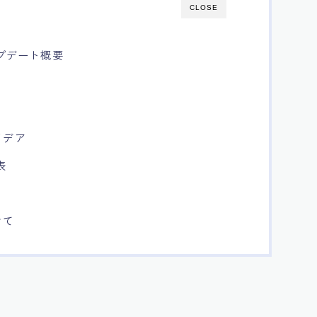
CLOSE
ップデート概要
イデア
表
けて