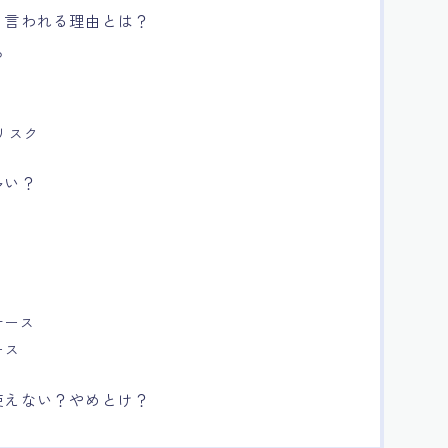
と言われる理由とは？
る
リスク
多い？
？
ケース
ース
使えない？やめとけ？